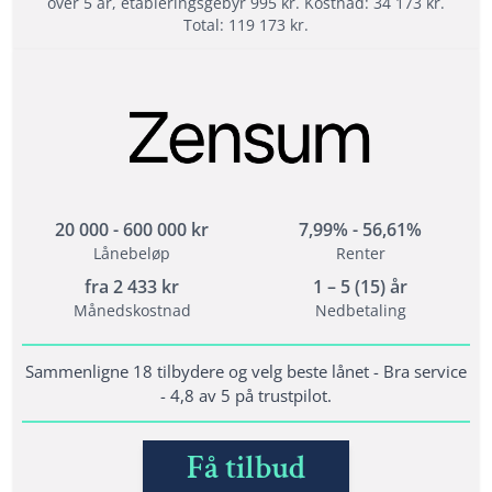
over 5 år, etableringsgebyr 995 kr. Kostnad: 34 173 kr.
Total: 119 173 kr.
Les mer om Lendo →
Fordeler
Forbrukslån opptil 600 000 kr til hva du vil
Opptil 800 000 i lån til refinansiering
Refinansiering av dyre lån og kreditter
20 000 - 600 000 kr
7,99% - 56,61%
Lånebeløp
Renter
Vilkår
fra
2 433
kr
1 – 5 (15) år
Alder: 20 år
Månedskostnad
Nedbetaling
Kunne dokumentere fast inntekt
Ikke ha betalingsanmerkninger eller aktive
Sammenligne 18 tilbydere og velg beste lånet - Bra service
inkassosaker
- 4,8 av 5 på trustpilot.
Få tilbud
Lånedetaljer