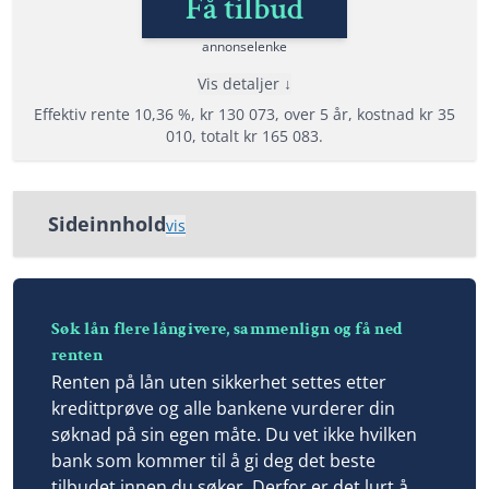
Få tilbud
Lånedetaljer
annonselenke
Nedbetalingstid: 1 - 15 år
Vis detaljer
Etableringsgebyr: 900 - 1500 kr
Effektiv rente 10,36 %, kr 130 073, over 5 år, kostnad kr 35
Termingebyr: 40 - 75 kr
010, totalt kr 165 083.
Effektiv rente: 7,99% til 56,61%
Fordeler
Les mer om Zensum →
Sideinnhold
Låne opptil 400 000 kr til hva du vil
vis
Samle lån og kreditter
Søk lån flere långivere, sammenlign og få ned
Stor og trygg bank
renten
Søk lån flere långivere, sammenlign og få ned
Sparebank 1 Ringerike Hadeland forbrukslån
renten
Grunnkrav hos Sparebank 1 Ringerike Hadeland
Vilkår
Renten på lån uten sikkerhet settes etter
forbrukslån
Minimum alder: 23 år
kredittprøve og alle bankene vurderer din
Refinansiering uten sikkerhet
søknad på sin egen måte. Du vet ikke hvilken
Fast inntekt på 200 000 kr
bank som kommer til å gi deg det beste
Ikke inkasso eller betalingsanmerkninger
Du kan alltid betale ned ekstra på dine lån uten
tilbudet innen du søker. Derfor er det lurt å