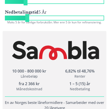
Nedbetalingstid
5 År
Maks 5 år for vanlige forbrukslån. Mer enn 5 år kun for refinansiering.
10 000 - 800 000 kr
6,82% til 48,76%
Lånebeløp
Renter
fra
2 366
kr
1 – 5 (15) år
Månedskostnad
Nedbetaling
En av Norges beste låneformidlere - Samarbeider med over
20 långivere