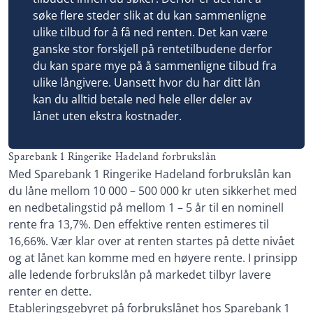
kostnader
søke flere steder slik at du kan sammenligne
Hvordan finner jeg det billigste forbrukslånet?
ulike tilbud for å få ned renten. Det kan være
Lånedetaljer
ganske stor forskjell på rentetilbudene derfor
Fordeler Sparebank 1 Ringerike Hadeland
Nedbetalingstid: 1 - 15 år
du kan spare mye på å sammenligne tilbud fra
forbrukslån
Etableringsgebyr: 950 kr
ulike långivere. Uansett hvor du har ditt lån
Ulemper
kan du alltid betale ned hele eller deler av
Termingebyr: 30 kr
lånet uten ekstra kostnader.
Hva vi mener vi om Sparebank 1 Ringerike
Effektiv rente: 9,12 – 19,82%
Hadeland forbrukslån
Les mer om Santander →
Sparebank 1 Ringerike Hadeland Forbrukslån
Sparebank 1 Ringerike Hadeland forbrukslån
priser og lånedetaljer
Med Sparebank 1 Ringerike Hadeland forbrukslån kan
du låne mellom 10 000 – 500 000 kr uten sikkerhet med
Om Sparebank 1 Ringerike Hadeland
en nedbetalingstid på mellom 1 – 5 år til en nominell
rente fra 13,7%. Den effektive renten estimeres til
16,66%. Vær klar over at renten startes på dette nivået
og at lånet kan komme med en høyere rente. I prinsipp
alle ledende forbrukslån på markedet tilbyr lavere
renter en dette.
Etableringsgebyret på forbrukslånet hos Sparebank 1