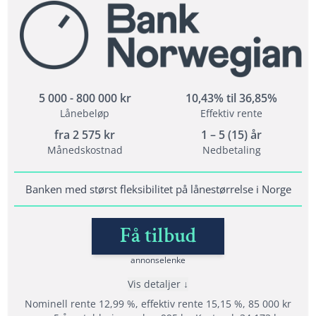
Fordeler
Les mer om Axo Finans →
Velg mellom tilbud fra opptil 21 banker.
Tilbyr refinansiering
Svar med en gang på søknaden
5 000 - 800 000 kr
10,43% til 36,85%
Lånebeløp
Effektiv rente
Vilkår
fra
2 575
kr
1 – 5 (15) år
Alderskrav: 20 - 70 år
Månedskostnad
Nedbetaling
Inntektskrav: 120 000 kr
Bodd i Norge i minst 3 år og ha norsk personnummer
Banken med størst fleksibilitet på lånestørrelse i Norge
Få tilbud
Lånedetaljer
Nedbetalingstid: 1 - 15 år
annonselenke
Etableringsgebyr: varierer
Vis detaljer
Termingebyr: varierer
Nominell rente 12,99 %, effektiv rente 15,15 %, 85 000 kr
Effektiv rente: 8,17% til 34,16%