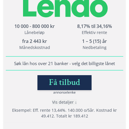
Velg beste tilbudet av 20 långivere
Tilbyr refinansiering med opp til 20 års
nedbetalingstid
Opptil 800 000 kr i refinansiering
10 000 - 800 000 kr
8,17% til 34,16%
Lånebeløp
Effektiv rente
fra
2 443
kr
1 – 5 (15) år
Vilkår
Månedskostnad
Nedbetaling
Minimum alder: 20 år
Krav til inntekt: 120 000
Søk lån hos over 21 banker - velg det billigste lånet
Bet. anmerkninger: Ja, men krever sikkerhet
Få tilbud
annonselenke
Lånedetaljer
Nedbetalingstid: 1-5 år (1- 20 år for refinansiering)
Vis detaljer
Eksempel: Eff. rente 13,44%. 140.000 o/5år. Kostnad kr
Etableringsgebyr: 0 - 1990 kr
49.412. Totalt kr 189.412
Termingebyr: 40 kr
Effektiv rente: 8,19% til 26,23%