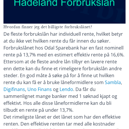
Hvordan finner jeg det billigste forbrukslånet?
De fleste forbrukslån har individuell rente, hvilket betyr
at du ikke vet hvilken rente du får innen du søker.
Forbrukslånet hos Odal Sparebank har en fast nominell
rente på 13,7% med en estimert effektiv rente på 16,6%.
Ettersom at de fleste andre lån tilbyr en lavere rente
enn dette kan du finne et rimeligere forbrukslån andre
steder. En god måte å søke på for å finne ut hvilken
rente du kan få er å bruke låneformidlere som
Sambla
,
Digifinans
,
Uno Finans
og
Lendo
. Da får du
sammenlignet mange banker med 1 søknad kjapt og
effektivt. Hos alle disse låneformidlerne kan du bli
tilbudt en rente på under 13,7%.
Det rimeligste lånet er det lånet som har den effektive
renten. Den effektive renten tar med alle kostnader