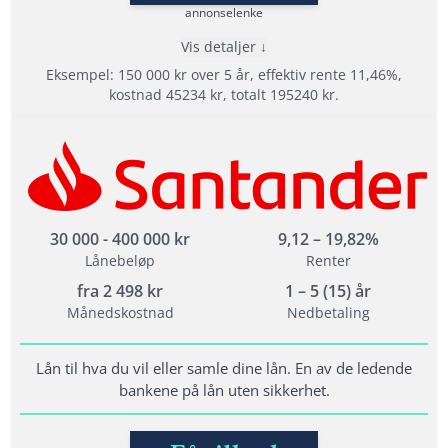
Nedbetalingstid: 1 - 15 år
annonselenke
Etableringsgebyr: 0 - 1995 kr
Vis detaljer
Termingebyr: 30 kr
Eksempel: 150 000 kr over 5 år, effektiv rente 11,46%,
Effektiv rente: 10,43% - 36,85%
kostnad 45234 kr, totalt 195240 kr.
Les mer om Bank Norwegian →
Fordeler
Din søknad går til 15 långivere
Tilbyr refinansiering
Står for ansvarlig utlån
30 000 - 400 000 kr
9,12 – 19,82%
Lånebeløp
Renter
fra
2 498
kr
1 – 5 (15) år
Vilkår
Månedskostnad
Nedbetaling
Du er fylt 25 år
Årsinntekt på minst 200 000 kr fra fast inntekt
Lån til hva du vil eller samle dine lån. En av de ledende
bankene på lån uten sikkerhet.
Ingen saker med inkasso eller namsmannen