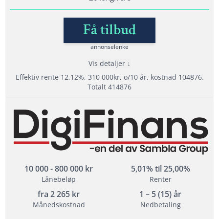
Få tilbud
annonselenke
Vis detaljer
Effektiv rente 12,12%, 310 000kr, o/10 år, kostnad 104876.
Totalt 414876
Fordeler
Samarbeider med hele 20 långivere
Samla lån med Sambla
Svar direkt - Signer med BankID
10 000 - 800 000 kr
5,01% til 25,00%
Lånebeløp
Renter
Vilkår
fra
2 265
kr
1 – 5 (15) år
Månedskostnad
Nedbetaling
Minimum alder: 18 år