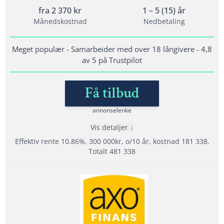
fra
2 370
kr
1 – 5 (15) år
Minimum alder: 18 år
Månedskostnad
Nedbetaling
Krav til inntekt: 10 000 måned
En fordel men ikke et krav at du ikke har
Meget populær - Samarbeider med over 18 långivere - 4,8
betalingsanmerkninger
av 5 på Trustpilot
Få tilbud
Lånedetaljer
Nedbetalingstid: 1 - 15 år
annonselenke
Etableringsgebyr: 0 - 1990 kr
Vis detaljer
Effektiv Rente: 5,01% – 25,00%
Effektiv rente 10.86%, 300 000kr, o/10 år, kostnad 181 338.
Totalt 481 338
Les mer om DigiFinans →
Fordeler
Samarbeider med hele 18 långivere
4,8 av 5 i rating på Trustpilot (4,8)
Tilbyr refinansiering