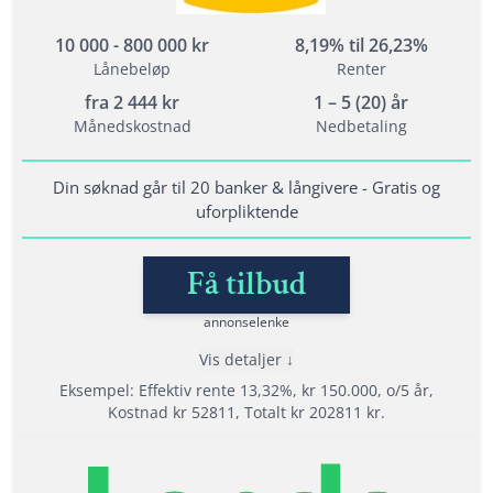
10 000 - 800 000 kr
8,19% til 26,23%
Lånebeløp
Renter
Vilkår
fra
2 444
kr
1 – 5 (20) år
Minimum alder: 20 år
Månedskostnad
Nedbetaling
Krav til inntekt: 120 000
Bet. anmerkninger: Ja, men krever sikkerhet
Din søknad går til 20 banker & långivere - Gratis og
uforpliktende
Lånedetaljer
Få tilbud
Nedbetalingstid: 1 - 20 år
Etableringsgebyr: 950 kr
annonselenke
Termingebyr: 40 kr
Vis detaljer
Effektiv rente: 6,90% til 24,9%
Eksempel: Effektiv rente 13,32%, kr 150.000, o/5 år,
Kostnad kr 52811, Totalt kr 202811 kr.
Les mer om Uno Finans →
Fordeler