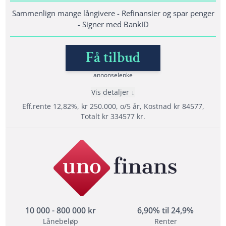
Krav til inntekt: minst 10 000 kr/mån
Sammenlign mange långivere - Refinansier og spar penger
Folkeregistrert i Norge i minst 1 år
- Signer med BankID
Fordel men ikke et krav at du ikke har
betalingsanmerkninger
Få tilbud
annonselenke
Lånedetaljer
Vis detaljer
Nedbetalingstid: 1 - 15 år
Eff.rente 12,82%, kr 250.000, o/5 år, Kostnad kr 84577,
Etableringsgebyr: 495 -1500 kr
Totalt kr 334577 kr.
Termingebyr: 29 kr
Effektiv rente: 6,82% til 48,76%
Fordeler
Les mer om Sambla →
Sammenlign over 20 långivere
Refinansiere med opptil 15 års nedbetalingstid
Helt gratis og uforpliktende søknad
10 000 - 800 000 kr
6,90% til 24,9%
Lånebeløp
Renter
Vilkår