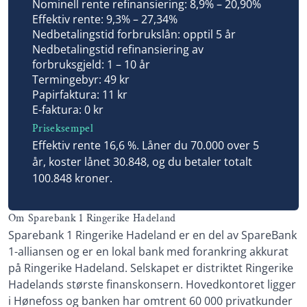
Nominell rente refinansiering: 8,9% – 20,90%
Effektiv rente: 9,3% – 27,34%
Nedbetalingstid forbrukslån: opptil 5 år
Nedbetalingstid refinansiering av
forbruksgjeld: 1 – 10 år
Termingebyr: 49 kr
Papirfaktura: 11 kr
E-faktura: 0 kr
Priseksempel
Effektiv rente 16,6 %. Låner du 70.000 over 5
år, koster lånet 30.848, og du betaler totalt
100.848 kroner.
Om Sparebank 1 Ringerike Hadeland
Sparebank 1 Ringerike Hadeland er en del av SpareBank
1-alliansen og er en lokal bank med forankring akkurat
på Ringerike Hadeland. Selskapet er distriktet Ringerike
Hadelands største finanskonsern. Hovedkontoret ligger
i Hønefoss og banken har omtrent 60 000 privatkunder