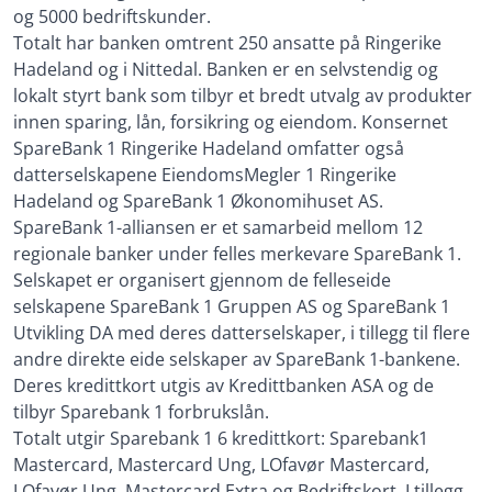
og 5000 bedriftskunder.
Totalt har banken omtrent 250 ansatte på Ringerike
Hadeland og i Nittedal. Banken er en selvstendig og
lokalt styrt bank som tilbyr et bredt utvalg av produkter
innen sparing, lån, forsikring og eiendom. Konsernet
SpareBank 1 Ringerike Hadeland omfatter også
datterselskapene EiendomsMegler 1 Ringerike
Hadeland og SpareBank 1 Økonomihuset AS.
SpareBank 1-alliansen er et samarbeid mellom 12
regionale banker under felles merkevare SpareBank 1.
Selskapet er organisert gjennom de felleseide
selskapene SpareBank 1 Gruppen AS og SpareBank 1
Utvikling DA med deres datterselskaper, i tillegg til flere
andre direkte eide selskaper av SpareBank 1-bankene.
Deres kredittkort utgis av Kredittbanken ASA og de
tilbyr Sparebank 1 forbrukslån.
Totalt utgir Sparebank 1 6 kredittkort: Sparebank1
Mastercard, Mastercard Ung, LOfavør Mastercard,
LOfavør Ung, Mastercard Extra og Bedriftskort. I tillegg