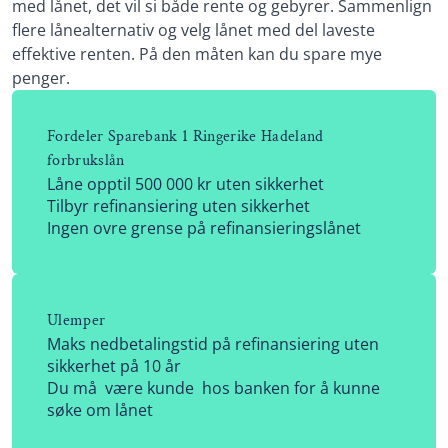
med lånet, det vil si både rente og gebyrer. Sammenlign
flere lånealternativ og velg lånet med del laveste
effektive renten. På den måten kan du spare mye
penger.
Fordeler Sparebank 1 Ringerike Hadeland
forbrukslån
Låne opptil 500 000 kr uten sikkerhet
Tilbyr refinansiering uten sikkerhet
Ingen ovre grense på refinansieringslånet
Ulemper
Maks nedbetalingstid på refinansiering uten
sikkerhet på 10 år
Du må være kunde hos banken for å kunne
søke om lånet