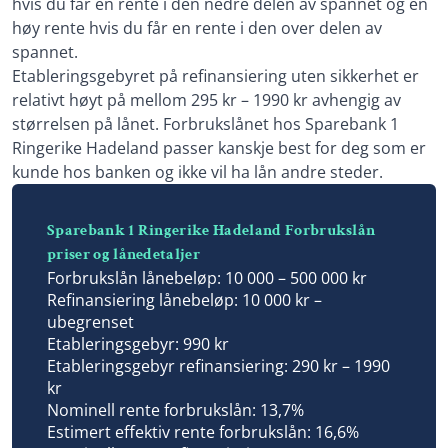
hvis du får en rente i den nedre delen av spannet og en
høy rente hvis du får en rente i den over delen av
spannet.
Etableringsgebyret på refinansiering uten sikkerhet er
relativt høyt på mellom 295 kr – 1990 kr avhengig av
størrelsen på lånet. Forbrukslånet hos Sparebank 1
Ringerike Hadeland passer kanskje best for deg som er
kunde hos banken og ikke vil ha lån andre steder.
Sparebank 1 Ringerike Hadeland Forbrukslån
priser og lånedetaljer
Forbrukslån lånebeløp: 10 000 – 500 000 kr
Refinansiering lånebeløp: 10 000 kr –
ubegrenset
Etableringsgebyr: 990 kr
Etableringsgebyr refinansiering: 290 kr – 1990
kr
Nominell rente forbrukslån: 13,7%
Estimert effektiv rente forbrukslån: 16,6%