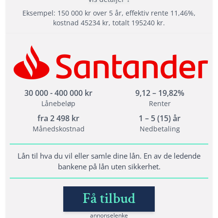
Termingebyr: 30 kr
Eksempel: 150 000 kr over 5 år, effektiv rente 11,46%,
Effektiv rente: 10,43% - 36,85%
kostnad 45234 kr, totalt 195240 kr.
Les mer om Bank Norwegian →
Fordeler
Din søknad går til 15 långivere
Tilbyr refinansiering
Står for ansvarlig utlån
30 000 - 400 000 kr
9,12 – 19,82%
Lånebeløp
Renter
fra
2 498
kr
1 – 5 (15) år
Vilkår
Månedskostnad
Nedbetaling
Du er fylt 25 år
Årsinntekt på minst 200 000 kr fra fast inntekt
Lån til hva du vil eller samle dine lån. En av de ledende
bankene på lån uten sikkerhet.
Ingen saker med inkasso eller namsmannen
Få tilbud
Lånedetaljer
annonselenke