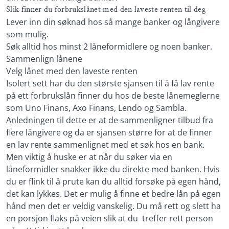
Slik finner du forbrukslånet med den laveste renten til deg
Lever inn din søknad hos så mange banker og långivere
som mulig.
Søk alltid hos minst 2 låneformidlere og noen banker.
Sammenlign lånene
Velg lånet med den laveste renten
Isolert sett har du den største sjansen til å få lav rente
på ett forbrukslån finner du hos de beste lånemeglerne
som Uno Finans, Axo Finans, Lendo og Sambla.
Anledningen til dette er at de sammenligner tilbud fra
flere långivere og da er sjansen større for at de finner
en lav rente sammenlignet med et søk hos en bank.
Men viktig å huske er at når du søker via en
låneformidler snakker ikke du direkte med banken. Hvis
du er flink til å prute kan du alltid forsøke på egen hånd,
det kan lykkes. Det er mulig å finne et bedre lån på egen
hånd men det er veldig vanskelig. Du må rett og slett ha
en porsjon flaks på veien slik at du treffer rett person