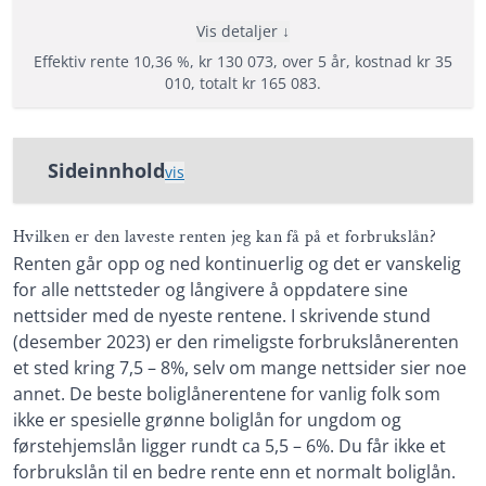
Nedbetalingstid: 1 - 15 år
Vis detaljer
Etableringsgebyr: 900 - 1500 kr
Effektiv rente 10,36 %, kr 130 073, over 5 år, kostnad kr 35
Termingebyr: 40 - 75 kr
010, totalt kr 165 083.
Effektiv rente: 7,99% til 56,61%
Fordeler
Les mer om Zensum →
Sideinnhold
Låne opptil 400 000 kr til hva du vil
vis
Samle lån og kreditter
Hvilken er den laveste renten jeg kan få på et
Stor og trygg bank
forbrukslån?
Hvilken er den laveste renten jeg kan få på et forbrukslån?
Renten går opp og ned kontinuerlig og det er vanskelig
Flere forbrukslån har lav rente
for alle nettsteder og långivere å oppdatere sine
Hvordan finner jeg forbrukslånet med den laveste
nettsider med de nyeste rentene. I skrivende stund
Vilkår
renten?
(desember 2023) er den rimeligste forbrukslånerenten
Minimum alder: 23 år
et sted kring 7,5 – 8%, selv om mange nettsider sier noe
Hvordan settes renten på et forbrukslån?
Fast inntekt på 200 000 kr
annet. De beste boliglånerentene for vanlig folk som
Ikke inkasso eller betalingsanmerkninger
For å få lavest rente må du sammenligne flere
ikke er spesielle grønne boliglån for ungdom og
långivere
førstehjemslån ligger rundt ca 5,5 – 6%. Du får ikke et
forbrukslån til en bedre rente enn et normalt boliglån.
Bruk låneformidlere for å finne et forbrukslån med