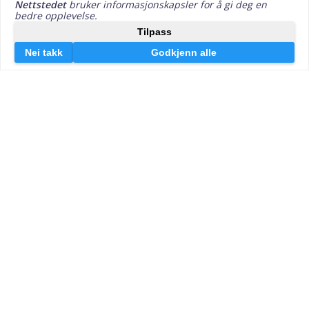
Kontakt oss
Forbrukslåno v/Effektiv Markedsføring AS
Lille Markeveien 13
5006 Bergen
post@forbrukslåno.no
Org.nr 925240028
Våre andre finanssider