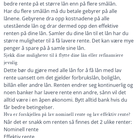
bedre rente på et større lån enn på flere smålån.
Har du flere smålån må du betale gebyrer på alle
lånene. Gebyrene dra opp kostnadene på alle
utestående lån og drar dermed opp den effektive
renten på dine lån. Samler du dine lån til et lån har du
større muligheter til å få lavere rente. Det kan være mye
penger å spare på å samle sine lån.
Sjekk dine muligheter til å flytte dine lån eller refinansiere
jevnlig
Dette bør du gjøre med alle lån for å få lån med lav
rente uansett om det gjelder forbrukslån, boliglån,
billån eller andre lån. Renten endrer seg kontinuerlig og
noen banker har lavere rente enn andre, sånn vil det
alltid være i en åpen økonomi. Bytt alltid bank hvis du
får bedre betingelser.
Hva er forskjellen på lav nominell rente og lav effektiv rente?
Når det er snakk om renten så finnes det 2 ulike renter:
Nominell rente
Effektiv rente