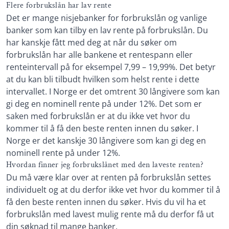
Lånedetaljer
lav rente
Flere forbrukslån har lav rente
Det er mange nisjebanker for forbrukslån og vanlige
Nedbetalingstid: 1 - 15 år
Få et lån med lav rente med hjelp av en
banker som kan tilby en lav rente på forbrukslån. Du
Etableringsgebyr: 950 kr
låneformidler
har kanskje fått med deg at når du søker om
Termingebyr: 30 kr
Hvilke grep kan jeg gjøre for få et lån med lav
forbrukslån har alle bankene et rentespann eller
Effektiv rente: 9,12 – 19,82%
rente?
renteintervall på for eksempel 7,99 – 19,99%. Det betyr
at du kan bli tilbudt hvilken som helst rente i dette
Hva er forskjellen på lav nominell rente og lav
Les mer om Santander →
effektiv rente?
intervallet. I Norge er det omtrent 30 långivere som kan
gi deg en nominell rente på under 12%. Det som er
Du kan ikke vite på forhånd hva den eksakte
saken med forbrukslån er at du ikke vet hvor du
kostnaden på ditt lån kommer til å bli
kommer til å få den beste renten innen du søker. I
Norge er det kanskje 30 långivere som kan gi deg en
nominell rente på under 12%.
Hvordan finner jeg forbrukslånet med den laveste renten?
Du må være klar over at renten på forbrukslån settes
individuelt og at du derfor ikke vet hvor du kommer til å
få den beste renten innen du søker. Hvis du vil ha et
forbrukslån med lavest mulig rente må du derfor få ut
din søknad til mange banker.