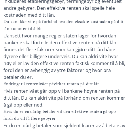
inkluderes etableringsgebyr, termingebyr og eventuelt
andre gebyrer. Den effektive renten skal speile hele
kostnaden med ditt lån.
Du kan ikke vite på forhånd hva den eksakte kostnaden på ditt
lån kommer til å bli
Uansett hvor mange regler staten lager for hvordan
bankene skal fortelle den effektive renten på ditt lån
finnes det flere faktorer som kan gjøre ditt lån både
dyrere eller billigere underveis. Du kan aldri vite hvor
høy eller lav den effektive renten faktisk kommer til å bli,
fordi den er avhengig av ytre faktorer og hvor bra
betaler du er.
Endringer i rentenivået påvirker renten på ditt lån
Hvis rentenivået går opp vil bankene høyne renten på
ditt lån. Du kan aldri vite på forhånd om renten kommer
å gå opp eller ned.
Hvis du er en dårlig betaler vil den effektive renten gå opp
fordi du vil få flere gebyrer
Er du en dårlig betaler som sjeldent klarer av å betale av