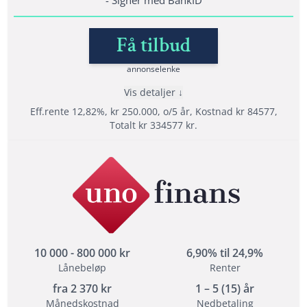
Fordel men ikke et krav at du ikke har
betalingsanmerkninger
Få tilbud
annonselenke
Lånedetaljer
Vis detaljer
Nedbetalingstid: 1 - 15 år
Eff.rente 12,82%, kr 250.000, o/5 år, Kostnad kr 84577,
Etableringsgebyr: 495 -1500 kr
Totalt kr 334577 kr.
Termingebyr: 29 kr
Effektiv rente: 6,82% til 48,76%
Fordeler
Les mer om Sambla →
Sammenlign over 20 långivere
Refinansiere med opptil 15 års nedbetalingstid
Helt gratis og uforpliktende søknad
10 000 - 800 000 kr
6,90% til 24,9%
Lånebeløp
Renter
Vilkår
fra
2 370
kr
1 – 5 (15) år
Minimum alder: 18 år
Månedskostnad
Nedbetaling