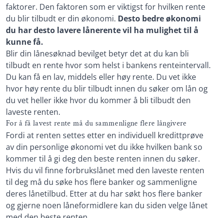
faktorer. Den faktoren som er viktigst for hvilken rente
du blir tilbudt er din økonomi.
Desto bedre økonomi
du har desto lavere lånerente vil ha mulighet til å
kunne få.
Blir din lånesøknad bevilget betyr det at du kan bli
tilbudt en rente hvor som helst i bankens renteintervall.
Du kan få en lav, middels eller høy rente. Du vet ikke
hvor høy rente du blir tilbudt innen du søker om lån og
du vet heller ikke hvor du kommer å bli tilbudt den
laveste renten.
For å få lavest rente må du sammenligne flere långivere
Fordi at renten settes etter en individuell kredittprøve
av din personlige økonomi vet du ikke hvilken bank so
kommer til å gi deg den beste renten innen du søker.
Hvis du vil finne forbrukslånet med den laveste renten
til deg må du søke hos flere banker og sammenligne
deres lånetilbud. Etter at du har søkt hos flere banker
og gjerne noen låneformidlere kan du siden velge lånet
med den beste renten.