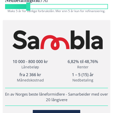
Nedbetalingstid
5 År
Maks 5 år for vanlige forbrukslån. Mer enn 5 år kun for refinansiering.
10 000 - 800 000 kr
6,82% til 48,76%
Lånebeløp
Renter
fra
2 366
kr
1 – 5 (15) år
Månedskostnad
Nedbetaling
En av Norges beste låneformidlere - Samarbeider med over
20 långivere