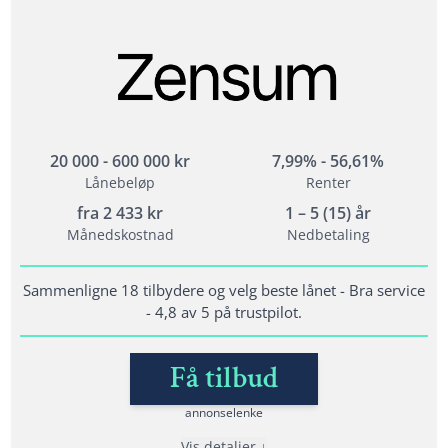
Fordeler
Forbrukslån opptil 600 000 kr til hva du vil
Opptil 800 000 i lån til refinansiering
Refinansiering av dyre lån og kreditter
20 000 - 600 000 kr
7,99% - 56,61%
Lånebeløp
Renter
Vilkår
fra
2 433
kr
1 – 5 (15) år
Alder: 20 år
Månedskostnad
Nedbetaling
Kunne dokumentere fast inntekt
Ikke ha betalingsanmerkninger eller aktive
Sammenligne 18 tilbydere og velg beste lånet - Bra service
inkassosaker
- 4,8 av 5 på trustpilot.
Få tilbud
Lånedetaljer
Nedbetalingstid: 1 - 15 år
annonselenke
Etableringsgebyr: 0 - 1995 kr
Vis detaljer