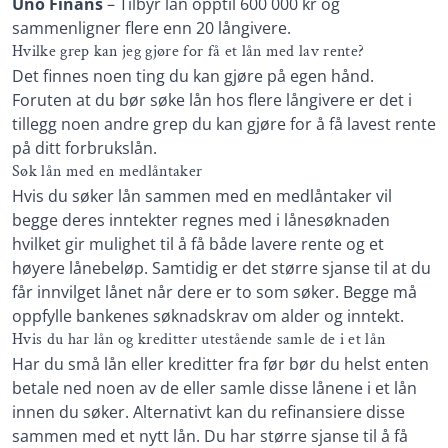
Uno Finans
– Tilbyr lån opptil 600 000 kr og
sammenligner flere enn 20 långivere.
Hvilke grep kan jeg gjøre for få et lån med lav rente?
Det finnes noen ting du kan gjøre på egen hånd.
Foruten at du bør søke lån hos flere långivere er det i
tillegg noen andre grep du kan gjøre for å få lavest rente
på ditt forbrukslån.
Søk lån med en medlåntaker
Hvis du søker lån sammen med en medlåntaker vil
begge deres inntekter regnes med i lånesøknaden
hvilket gir mulighet til å få både lavere rente og et
høyere lånebeløp. Samtidig er det større sjanse til at du
får innvilget lånet når dere er to som søker. Begge må
oppfylle bankenes søknadskrav om alder og inntekt.
Hvis du har lån og kreditter utestående samle de i et lån
Har du små lån eller kreditter fra før bør du helst enten
betale ned noen av de eller samle disse lånene i et lån
innen du søker. Alternativt kan du refinansiere disse
sammen med et nytt lån. Du har større sjanse til å få