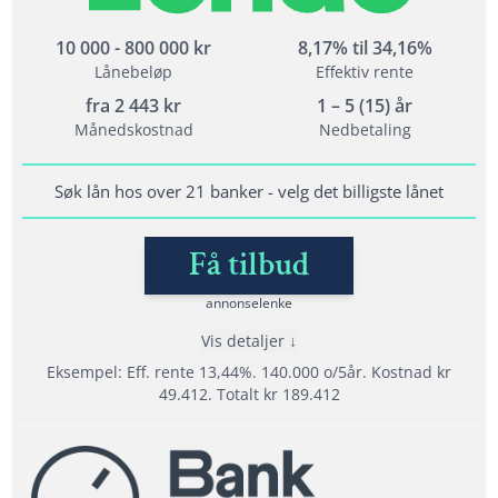
nedbetalingstid
Opptil 800 000 kr i refinansiering
10 000 - 800 000 kr
8,17% til 34,16%
Lånebeløp
Effektiv rente
fra
2 443
kr
1 – 5 (15) år
Vilkår
Månedskostnad
Nedbetaling
Minimum alder: 20 år
Krav til inntekt: 120 000
Søk lån hos over 21 banker - velg det billigste lånet
Bet. anmerkninger: Ja, men krever sikkerhet
Få tilbud
annonselenke
Lånedetaljer
Nedbetalingstid: 1-5 år (1- 20 år for refinansiering)
Vis detaljer
Eksempel: Eff. rente 13,44%. 140.000 o/5år. Kostnad kr
Etableringsgebyr: 0 - 1990 kr
49.412. Totalt kr 189.412
Termingebyr: 40 kr
Effektiv rente: 8,19% til 26,23%
Fordeler
Les mer om Axo Finans →
Velg mellom tilbud fra opptil 21 banker.