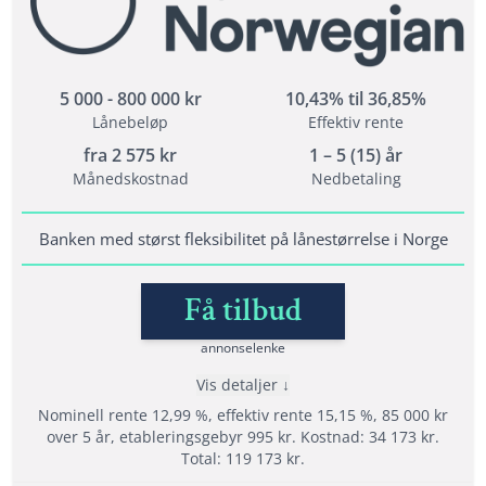
Tilbyr refinansiering
Svar med en gang på søknaden
5 000 - 800 000 kr
10,43% til 36,85%
Lånebeløp
Effektiv rente
Vilkår
fra
2 575
kr
1 – 5 (15) år
Alderskrav: 20 - 70 år
Månedskostnad
Nedbetaling
Inntektskrav: 120 000 kr
Bodd i Norge i minst 3 år og ha norsk personnummer
Banken med størst fleksibilitet på lånestørrelse i Norge
Få tilbud
Lånedetaljer
Nedbetalingstid: 1 - 15 år
annonselenke
Etableringsgebyr: varierer
Vis detaljer
Termingebyr: varierer
Nominell rente 12,99 %, effektiv rente 15,15 %, 85 000 kr
Effektiv rente: 8,17% til 34,16%
over 5 år, etableringsgebyr 995 kr. Kostnad: 34 173 kr.
Total: 119 173 kr.
Les mer om Lendo →