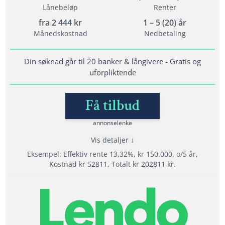
Lånebeløp
Renter
Vilkår
fra
2 444
kr
1 – 5 (20) år
Minimum alder: 20 år
Månedskostnad
Nedbetaling
Krav til inntekt: 120 000
Bet. anmerkninger: Ja, men krever sikkerhet
Din søknad går til 20 banker & långivere - Gratis og
uforpliktende
Lånedetaljer
Få tilbud
Nedbetalingstid: 1 - 20 år
Etableringsgebyr: 950 kr
annonselenke
Termingebyr: 40 kr
Vis detaljer
Effektiv rente: 6,90% til 24,9%
Eksempel: Effektiv rente 13,32%, kr 150.000, o/5 år,
Kostnad kr 52811, Totalt kr 202811 kr.
Les mer om Uno Finans →
Fordeler
Velg beste tilbudet av 20 långivere
Tilbyr refinansiering med opp til 20 års