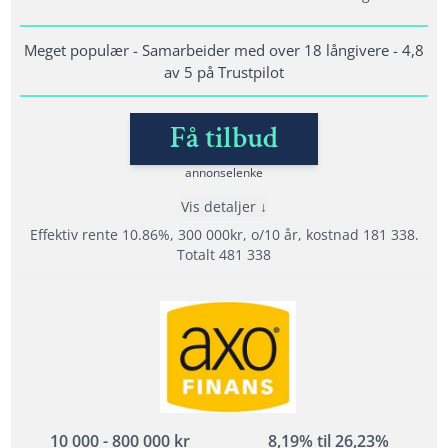
Krav til inntekt: 10 000 måned
En fordel men ikke et krav at du ikke har
Meget populær - Samarbeider med over 18 långivere - 4,8
betalingsanmerkninger
av 5 på Trustpilot
Få tilbud
Lånedetaljer
Nedbetalingstid: 1 - 15 år
annonselenke
Etableringsgebyr: 0 - 1990 kr
Vis detaljer
Effektiv Rente: 5,01% – 25,00%
Effektiv rente 10.86%, 300 000kr, o/10 år, kostnad 181 338.
Totalt 481 338
Les mer om DigiFinans →
Fordeler
Samarbeider med hele 18 långivere
4,8 av 5 i rating på Trustpilot (4,8)
Tilbyr refinansiering
10 000 - 800 000 kr
8,19% til 26,23%