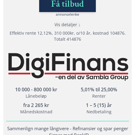
Få tilbud
annonselenke
Vis detaljer
Effektiv rente 12,12%, 310 000kr, o/10 år, kostnad 104876.
Totalt 414876
Fordeler
Samarbeider med hele 20 långivere
Samla lån med Sambla
Svar direkt - Signer med BankID
10 000 - 800 000 kr
5,01% til 25,00%
Lånebeløp
Renter
Vilkår
fra
2 265
kr
1 – 5 (15) år
Månedskostnad
Nedbetaling
Minimum alder: 18 år
Krav til inntekt: minst 10 000 kr/mån
Sammenlign mange långivere - Refinansier og spar penger
Folkeregistrert i Norge i minst 1 år
- Signer med BankID