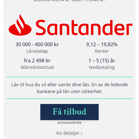
Les mer om Bank Norwegian →
Fordeler
Din søknad går til 15 långivere
Tilbyr refinansiering
Står for ansvarlig utlån
30 000 - 400 000 kr
9,12 – 19,82%
Lånebeløp
Renter
fra
2 498
kr
1 – 5 (15) år
Vilkår
Månedskostnad
Nedbetaling
Du er fylt 25 år
Årsinntekt på minst 200 000 kr fra fast inntekt
Lån til hva du vil eller samle dine lån. En av de ledende
bankene på lån uten sikkerhet.
Ingen saker med inkasso eller namsmannen
Få tilbud
Lånedetaljer
annonselenke
Nedbetalingstid: 1 - 15 år
Vis detaljer
Etableringsgebyr: 900 - 1500 kr