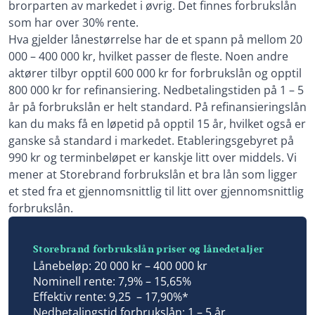
brorparten av markedet i øvrig. Det finnes forbrukslån
som har over 30% rente.
Hva gjelder lånestørrelse har de et spann på mellom 20
000 – 400 000 kr, hvilket passer de fleste. Noen andre
aktører tilbyr opptil 600 000 kr for forbrukslån og opptil
800 000 kr for refinansiering. Nedbetalingstiden på 1 – 5
år på forbrukslån er helt standard. På refinansieringslån
kan du maks få en løpetid på opptil 15 år, hvilket også er
ganske så standard i markedet. Etableringsgebyret på
990 kr og terminbeløpet er kanskje litt over middels. Vi
mener at Storebrand forbrukslån et bra lån som ligger
et sted fra et gjennomsnittlig til litt over gjennomsnittlig
forbrukslån.
Storebrand forbrukslån priser og lånedetaljer
Lånebeløp: 20 000 kr – 400 000 kr
Nominell rente: 7,9% – 15,65%
Effektiv rente: 9,25 – 17,90%*
Nedbetalingstid forbrukslån: 1 – 5 år