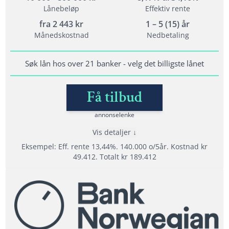
Lånebeløp
Effektiv rente
fra
2 443
kr
1 – 5 (15) år
Vilkår
Månedskostnad
Nedbetaling
Minimum alder: 20 år
Krav til inntekt: 120 000
Søk lån hos over 21 banker - velg det billigste lånet
Bet. anmerkninger: Ja, men krever sikkerhet
Få tilbud
annonselenke
Lånedetaljer
Nedbetalingstid: 1-5 år (1- 20 år for refinansiering)
Vis detaljer
Eksempel: Eff. rente 13,44%. 140.000 o/5år. Kostnad kr
Etableringsgebyr: 0 - 1990 kr
49.412. Totalt kr 189.412
Termingebyr: 40 kr
Effektiv rente: 8,19% til 26,23%
Fordeler
Les mer om Axo Finans →
Velg mellom tilbud fra opptil 21 banker.
Tilbyr refinansiering
Svar med en gang på søknaden