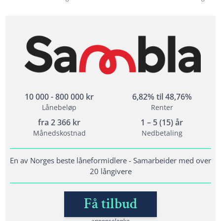
10 000 - 800 000 kr
6,82% til 48,76%
Lånebeløp
Renter
fra
2 366
kr
1 – 5 (15) år
Månedskostnad
Nedbetaling
En av Norges beste låneformidlere - Samarbeider med over
20 långivere
Få tilbud
annonselenke