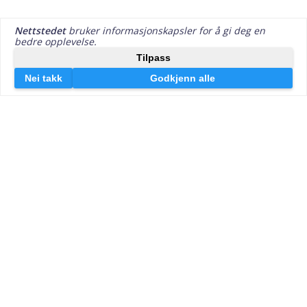
Kontakt oss
Forbrukslåno v/Effektiv Markedsføring AS
Lille Markeveien 13
5006 Bergen
post@forbrukslåno.no