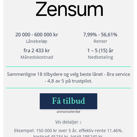
Forbrukslån opptil 600 000 kr til hva du vil
Opptil 800 000 i lån til refinansiering
Refinansiering av dyre lån og kreditter
20 000 - 600 000 kr
7,99% - 56,61%
Lånebeløp
Renter
Vilkår
fra
2 433
kr
1 – 5 (15) år
Alder: 20 år
Månedskostnad
Nedbetaling
Kunne dokumentere fast inntekt
Ikke ha betalingsanmerkninger eller aktive
Sammenligne 18 tilbydere og velg beste lånet - Bra service
inkassosaker
- 4,8 av 5 på trustpilot.
Få tilbud
Lånedetaljer
Nedbetalingstid: 1 - 15 år
annonselenke
Etableringsgebyr: 0 - 1995 kr
Vis detaljer
Termingebyr: 30 kr
Eksempel: 150 000 kr over 5 år, effektiv rente 11,46%,
Effektiv rente: 10,43% - 36,85%
kostnad 45234 kr, totalt 195240 kr.