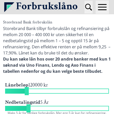
Storebrand Bank forbrukslån
Storebrand Bank tilbyr forbrukslån og refinansiering på
mellom 20 000 – 400 000 kr uten sikkerhet til en
nedbetalingstid på mellom 1 – 5 og opptil 15 år på
refinansiering. Den effektive renten er på mellom 9,25 –
17,90%. Lånet kan du bruke til det du ønsker.
Du kan søke lån hos
over 20 andre banker med kun 1
søknad via Uno Finans, Lendo og Axo Finans i
tabellen nedenfor og du kan velge beste tilbudet.
Lånebeløp
120000 kr
Nedbetalingstid
5 År
Maks 5 år for vanlige forbrukslån. Mer enn 5 år kun for refinansiering.