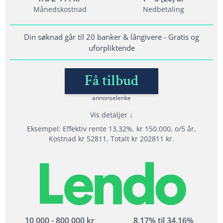
Minimum alder: 20 år
Månedskostnad
Nedbetaling
Krav til inntekt: 120 000
Bet. anmerkninger: Ja, men krever sikkerhet
Din søknad går til 20 banker & långivere - Gratis og
uforpliktende
Lånedetaljer
Få tilbud
Nedbetalingstid: 1 - 20 år
Etableringsgebyr: 950 kr
annonselenke
Termingebyr: 40 kr
Vis detaljer
Effektiv rente: 6,90% til 24,9%
Eksempel: Effektiv rente 13,32%, kr 150.000, o/5 år,
Kostnad kr 52811, Totalt kr 202811 kr.
Les mer om Uno Finans →
Fordeler
Velg beste tilbudet av 20 långivere
Tilbyr refinansiering med opp til 20 års
nedbetalingstid
Opptil 800 000 kr i refinansiering
10 000 - 800 000 kr
8,17% til 34,16%