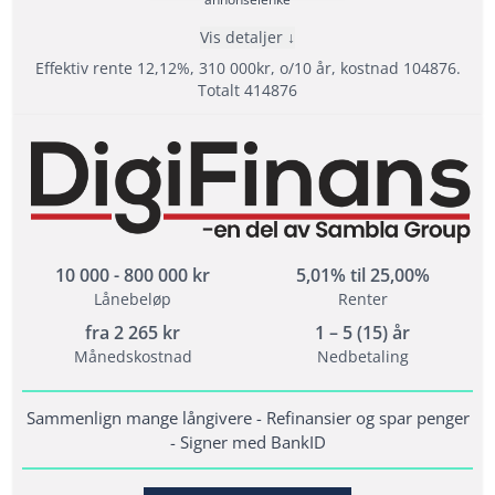
Vis detaljer
Effektiv rente 12,12%, 310 000kr, o/10 år, kostnad 104876.
Totalt 414876
Fordeler
Samarbeider med hele 20 långivere
Samla lån med Sambla
Svar direkt - Signer med BankID
10 000 - 800 000 kr
5,01% til 25,00%
Lånebeløp
Renter
Vilkår
fra
2 265
kr
1 – 5 (15) år
Månedskostnad
Nedbetaling
Minimum alder: 18 år
Krav til inntekt: minst 10 000 kr/mån
Sammenlign mange långivere - Refinansier og spar penger
Folkeregistrert i Norge i minst 1 år
- Signer med BankID
Fordel men ikke et krav at du ikke har
betalingsanmerkninger