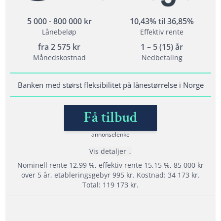
5 000 - 800 000 kr
10,43% til 36,85%
Lånebeløp
Effektiv rente
Vilkår
fra
2 575
kr
1 – 5 (15) år
Alderskrav: 20 - 70 år
Månedskostnad
Nedbetaling
Inntektskrav: 120 000 kr
Bodd i Norge i minst 3 år og ha norsk personnummer
Banken med størst fleksibilitet på lånestørrelse i Norge
Få tilbud
Lånedetaljer
Nedbetalingstid: 1 - 15 år
annonselenke
Etableringsgebyr: varierer
Vis detaljer
Termingebyr: varierer
Nominell rente 12,99 %, effektiv rente 15,15 %, 85 000 kr
Effektiv rente: 8,17% til 34,16%
over 5 år, etableringsgebyr 995 kr. Kostnad: 34 173 kr.
Total: 119 173 kr.
Les mer om Lendo →
Fordeler