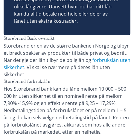
Om Storebrand Bank
Etableringsgebyr: 950 kr
ulike långivere. Uansett hvor du har ditt lån
kan du alltid betale ned hele eller deler av
Termingebyr: 30 kr
lånet uten ekstra kostnader.
Effektiv rente: 9,12 – 19,82%
Les mer om Santander →
Storebrand Bank oversikt
Storebrand er en av de større bankene i Norge og tilbyr
et bredt spekter av produkter til både privat og bedrift.
Når det gjelder lån tilbyr de boliglån og
forbrukslån uten
sikkerhet
. Vi skal se nærmere på deres lån uten
sikkerhet.
Storebrand forbrukslån
Hos Storebrand bank kan du låne mellom 10 000 – 500
000 kr uten sikkerhet til en nominell rente på mellom
7,90% -15,9% og en effektiv rente på 9,25 – 17,29%.
Nedbetalingstiden på forbrukslånet er på mellom 1 – 5
år og du kan selv velge nedbetalingstid på lånet. Renten
på forbrukslånet avgjøres, akkurat som hos alle andre
forbrukslån på markedet, etter en helhetlig