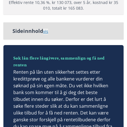
Effektiv rente 10,36 %, kr 130 073, over 5 år, kostnad kr 35
Termingebyr: 40 - 75 kr
010, totalt kr 165 083.
Effektiv rente: 7,99% til 56,61%
Fordeler
Les mer om Zensum →
Sideinnhold
Låne opptil 400 000 kr til hva du vil
vis
Samle lån og kreditter
Søk lån flere långivere, sammenlign og få ned
Stor og trygg bank
renten
Søk lån flere långivere, sammenlign og få ned
Storebrand Bank oversikt
renten
Storebrand forbrukslån
Vilkår
Renten på lån uten sikkerhet settes etter
Minimum alder: 23 år
kredittprøve og alle bankene vurderer din
Grunnkrav hos Storebrand Bank forbrukslån
søknad på sin egen måte. Du vet ikke hvilken
Fast inntekt på 200 000 kr
Fordeler Storebrand forbrukslån
bank som kommer til å gi deg det beste
Ikke inkasso eller betalingsanmerkninger
tilbudet innen du søker. Derfor er det lurt å
Ulemper
søke flere steder slik at du kan sammenligne
Hva vi mener vi om Storebrand Bank forbrukslån
ulike tilbud for å få ned renten. Det kan være
Lånedetaljer
ganske stor forskjell på rentetilbudene derfor
Storebrand forbrukslån priser og lånedetaljer
Nedbetalingstid: 1 - 15 år
du kan spare mye på å sammenligne tilbud fra