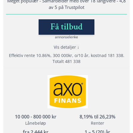
Meget populær - Samarbeider med over 18 långivere - 4,8
betalingsanmerkninger
av 5 på Trustpilot
Få tilbud
Lånedetaljer
Nedbetalingstid: 1 - 15 år
annonselenke
Etableringsgebyr: 0 - 1990 kr
Vis detaljer
Effektiv Rente: 5,01% – 25,00%
Effektiv rente 10.86%, 300 000kr, o/10 år, kostnad 181 338.
Totalt 481 338
Les mer om DigiFinans →
Fordeler
Samarbeider med hele 18 långivere
4,8 av 5 i rating på Trustpilot (4,8)
Tilbyr refinansiering
10 000 - 800 000 kr
8,19% til 26,23%
Lånebeløp
Renter
Vilkår
fra
2 444
kr
1 – 5 (20) år