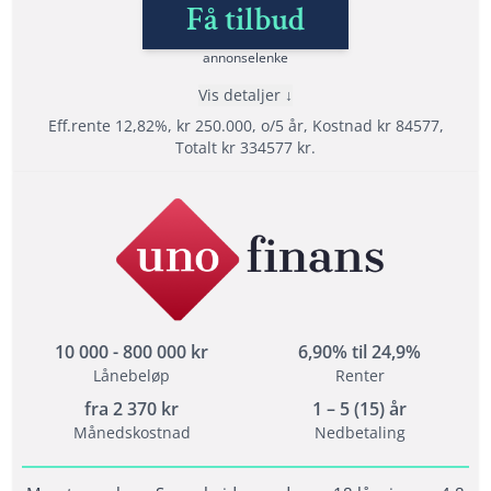
Få tilbud
annonselenke
Lånedetaljer
Vis detaljer
Nedbetalingstid: 1 - 15 år
Eff.rente 12,82%, kr 250.000, o/5 år, Kostnad kr 84577,
Etableringsgebyr: 495 -1500 kr
Totalt kr 334577 kr.
Termingebyr: 29 kr
Effektiv rente: 6,82% til 48,76%
Fordeler
Les mer om Sambla →
Sammenlign over 20 långivere
Refinansiere med opptil 15 års nedbetalingstid
Helt gratis og uforpliktende søknad
10 000 - 800 000 kr
6,90% til 24,9%
Lånebeløp
Renter
Vilkår
fra
2 370
kr
1 – 5 (15) år
Minimum alder: 18 år
Månedskostnad
Nedbetaling
Krav til inntekt: 10 000 måned
En fordel men ikke et krav at du ikke har