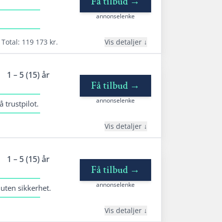
Få tilbud
→
tableringsgebyr: varierer
annonselenke
ermingebyr: varierer
ffektiv rente: 8,17% til 34,16%
Total: 119 173 kr.
Vis detaljer
nedetaljer
1 – 5 (15) år
edbetalingstid: 1 - 15 år
Få tilbud
→
tableringsgebyr: 0 - 1995 kr
annonselenke
 trustpilot.
ermingebyr: 30 kr
ffektiv rente: 10,43% - 36,85%
Vis detaljer
nedetaljer
1 – 5 (15) år
edbetalingstid: 1 - 15 år
Få tilbud
→
tableringsgebyr: 900 - 1500 kr
annonselenke
 uten sikkerhet.
ermingebyr: 40 - 75 kr
ffektiv rente: 7,99% til 56,61%
Vis detaljer