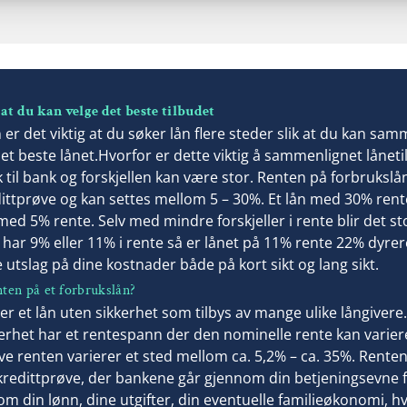
Vilkår
Lå
Minimum alder: 23 år
N
Fast inntekt på 200 000 kr
E
Ikke inkasso eller betalingsanmerkninger
T
 at du kan velge det beste tilbudet
E
 er det viktig at du søker lån flere steder slik at du kan sa
det beste lånet.Hvorfor er dette viktig å sammenlignet lånet
k til bank og forskjellen kan være stor. Renten på forbrukslån
dittprøve og kan settes mellom 5 – 30%. Et lån med 30% rent
med 5% rente. Selv med mindre forskjeller i rente blir det st
har 9% eller 11% i rente så er lånet på 11% rente 22% dyrer
e utslag på dine kostnader både på kort sikt og lang sikt.
ten på et forbrukslån?
er et lån uten sikkerhet som tilbys av mange ulike långivere.
kerhet har et rentespann der den nominelle rente kan varier
ve renten varierer et sted mellom ca. 5,2% – ca. 35%. Renten
 kredittprøve, der bankene går gjennom din betjeningsevne f
om din lønn, dine utgifter, din eventuelle familieøkonomi, h