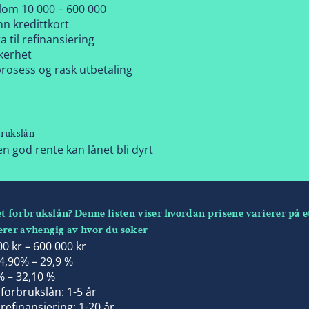
lom 10 000 – 600 000
nn kredittkort
 til refinansiering
kkerhet
rosess og rask utbetaling
rukslån
en god rente kan lånet bli dyrt
et forbrukslån? Denne listen viser hvordan prisene varierer på e
erer avhengig av hvor du søker
0 kr – 600 000 kr
4,90% – 29,9 %
% – 32,10 %
forbrukslån: 1-5 år
refinansiering: 1-20 år