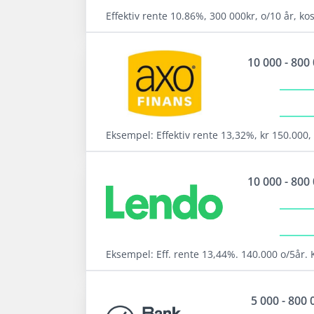
Helt gratis og uforpliktende søknad
Effektiv rente 10.86%, 300 000kr, o/10 år, ko
Les mer om DigiFinans →
Fordeler
10 000 - 800
Samarbeider med hele 18 långivere
4,8 av 5 i rating på Trustpilot (4,8)
Tilbyr refinansiering
Eksempel: Effektiv rente 13,32%, kr 150.000, 
Les mer om Uno Finans →
Fordeler
10 000 - 800
Velg beste tilbudet av 20 långivere
Tilbyr refinansiering med opp til 20 års
nedbetalingstid
Opptil 800 000 kr i refinansiering
Eksempel: Eff. rente 13,44%. 140.000 o/5år. 
Fordeler
Les mer om Axo Finans →
5 000 - 800 
Velg mellom tilbud fra opptil 21 banker.