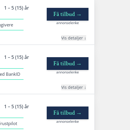
1 – 5 (15) år
Få tilbud
→
annonselenke
ngivere
Vis detaljer
nedetaljer
1 – 5 (15) år
edbetalingstid: 1 - 15 år
Få tilbud
→
tableringsgebyr: 495 -1500 kr
annonselenke
med BankID
ermingebyr: 29 kr
ffektiv rente: 6,82% til 48,76%
Vis detaljer
nedetaljer
1 – 5 (15) år
edbetalingstid: 1 - 15 år
Få tilbud
→
tableringsgebyr: 0 - 1990 kr
annonselenke
rustpilot
ffektiv Rente: 5,01% – 25,00%