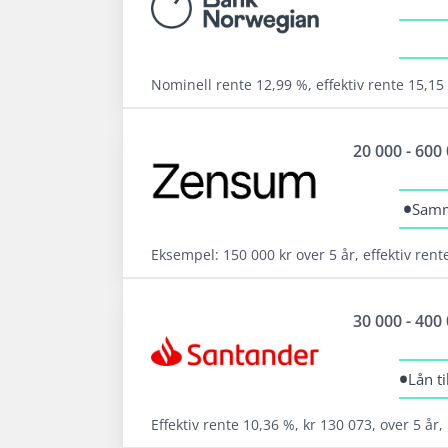
Tilbyr refinansiering
Svar med en gang på søknaden
Nominell rente 12,99 %, effektiv rente 15,15 
Les mer om Lendo →
Fordeler
20 000 - 600
Forbrukslån opptil 600 000 kr til hva du vi
Opptil 800 000 i lån til refinansiering
•
Samme
Refinansiering av dyre lån og kreditter
Eksempel: 150 000 kr over 5 år, effektiv rent
Les mer om Bank Norwegian →
Fordeler
30 000 - 400
Din søknad går til 15 långivere
Tilbyr refinansiering
•
Lån t
Står for ansvarlig utlån
Effektiv rente 10,36 %, kr 130 073, over 5 år,