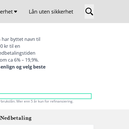
kerhet
Lån uten sikkerhet
ig
tkortgjeld
har byttet navn til
 kr til en
nedbetalingstiden
lom ca 6% – 19,9%.
enlign og velg beste
rbrukslån. Mer enn 5 år kun for refinansiering.
Nedbetaling