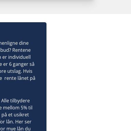
nedetaljer
edbetalingstid: 1 - 15 år
tableringsgebyr: 950 kr
ermingebyr: 30 kr
ffektiv rente: 9,12 – 19,82%
mmenligne dine
ilbud? Rentene
 er individuell
e er 6 ganger så
ore utslag. Hvis
e rente lånet på
 Alle tilbydere
e mellom 5% til
 på et usikret
or lån. Her ser
vor mye lån du