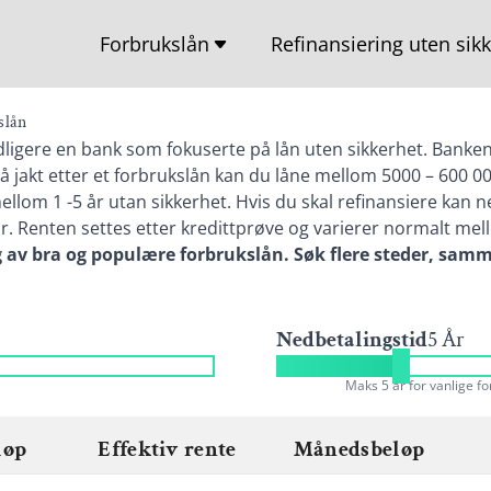
Forbrukslån
Refinansiering uten sik
Låne penger
Lån med sikkerhet i bol
slån
Båtlån
Refinansiering av kredit
ligere en bank som fokuserte på lån uten sikkerhet. Banken 
 jakt etter et forbrukslån kan du låne mellom 5000 – 600 000
Billån uten sikkerhet
Samle lån
llom 1 -5 år utan sikkerhet. Hvis du skal refinansiere kan 
r. Renten settes etter kredittprøve og varierer normalt mel
Billigste forbrukslån
g av bra og populære forbrukslån. Søk flere steder, samm
Bobillån
Caravanlån
Nedbetalingstid
5 År
Forbrukslån med lav rente
Maks 5 år for vanlige fo
Forbrukslån på dagen
løp
Effektiv rente
Månedsbeløp
Forbrukslån kalkulator