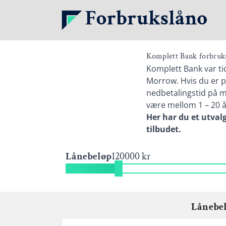
Komplett Bank forbruk
Komplett Bank var tid
Morrow. Hvis du er på
nedbetalingstid på me
være mellom 1 – 20 å
Her har du et utval
tilbudet.
Lånebeløp
120000 kr
Lånebe