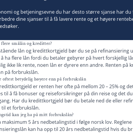
omi og betjeningsevne du har desto større sjanse har du fo
rbedre dine sjanser til å få lavere rente og et høyere renteb
edsøker.
 flere smålån og kreditter?
stående lån og kredittkortgjeld bør du se på refinansiering 
 ha flere lån fordi du betaler gebyrer på hvert forskjellig lån.
g ikke lik rente, noen lån er dyrere enn andre. Renten på kr
n på forbrukslån.
r oftest betydelig høyere enn på forbrukslån
redittkortgjeld er renten her ofte på mellom 20 – 25% og det 
s til å få bonuser og reiseforsikringer på din reise og det du
ang. Har du kredittkortgjeld bør du betale ned de eller ref
til et forbrukslån.
gstid kan jeg ha på mitt forbrukslån?
 maksimum 5 års nedbetalingstid i følge norsk lov. Reglene 
nsieringslån kan ha opp til 20 års nedbetalingstid hvis du b