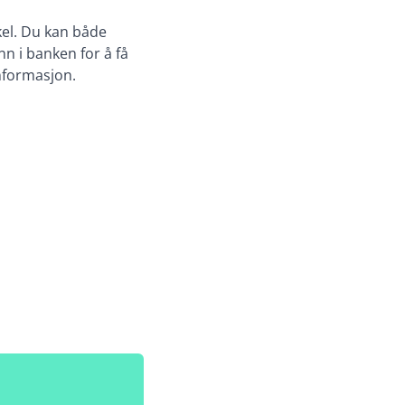
kel. Du kan både
nn i banken for å få
informasjon.