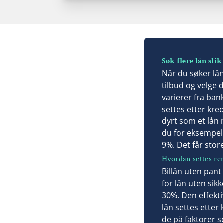
Les mer om Zensum →
Fordeler
Låne opptil 400 000 kr til hva du vil
Samle lån og kreditter
Stor og trygg bank
Søk flere lån slik
Når du søker lån
tilbud og velge 
Les mer om Santander →
varierer fra ban
settes etter kre
dyrt som et lån 
du for eksempel 
9%. Det får stor
Hvordan settes ren
Billån uten pant 
for lån uten sik
30%. Den effekti
lån settes etter
de på faktorer s