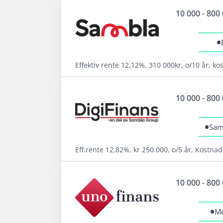
10 000 - 800
•
Effektiv rente 12,12%, 310 000kr, o/10 år, k
Fordeler
10 000 - 800
Samarbeider med hele 20 långivere
Samla lån med Sambla
•
Sam
Svar direkt - Signer med BankID
Eff.rente 12,82%, kr 250.000, o/5 år, Kostnad
Fordeler
Les mer om Sambla →
10 000 - 800
Sammenlign over 20 långivere
Refinansiere med opptil 15 års
•
Me
nedbetalingstid