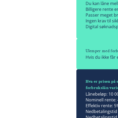
Du kan låne mel
Billigere rente e
Passer meget bra
Ingen krav til si
Digital søknadsp
Ulemper med forb
Hvis du ikke får 
Hva er prisen på 
forbrukslån vari
Lånebeløp: 10 00
Nominell rente: 
Effektiv rente: 5
Nedbetalingstid 
Nedbetalingstid 