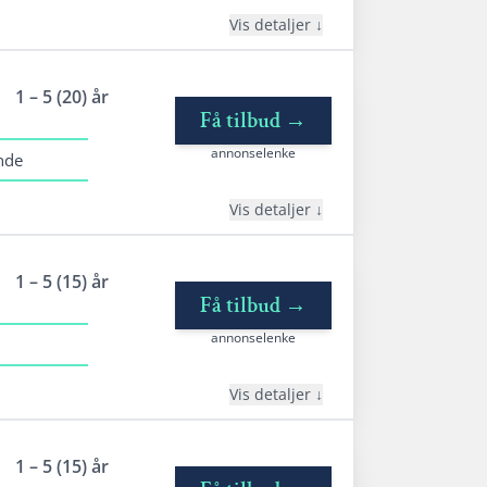
Vis detaljer
nedetaljer
1 – 5 (20) år
edbetalingstid: 1 - 20 år
Få tilbud
→
tableringsgebyr: 950 kr
annonselenke
ende
ermingebyr: 40 kr
ffektiv rente: 6,90% til 24,9%
Vis detaljer
nedetaljer
1 – 5 (15) år
edbetalingstid: 1-5 år (1- 20 år for
Få tilbud
→
efinansiering)
annonselenke
tableringsgebyr: 0 - 1990 kr
ermingebyr: 40 kr
Vis detaljer
ffektiv rente: 8,19% til 26,23%
nedetaljer
1 – 5 (15) år
edbetalingstid: 1 - 15 år