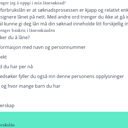
nger jeg å oppgi i min lånesøknad?
forbrukslån er at søknadsprosessen er kjapp og relativt en
signere lånet på nett. Med andre ord trenger du ikke at gå i
al kunne gi deg lån må din søknad inneholde litt forskjellig 
enger banken i lånesøknaden
er du å låne?
nformasjon med navn og personnummer
tekt
d du har per nå
edsøker fyller du også inn denne personens opplysninger
us og hvor mange barn du har
gerskap
brukslån