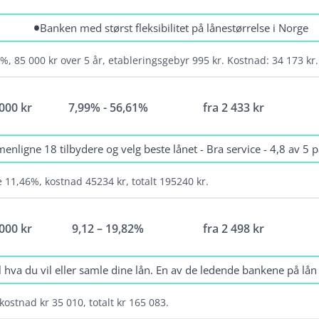
Inntektskrav: 120 000 kr
E
•
Banken med størst fleksibilitet på lånestørrelse i Norge
Bodd i Norge i minst 3 år og ha norsk
T
personnummer
E
%, 85 000 kr over 5 år, etableringsgebyr 995 kr. Kostnad: 34 173 kr. 
Vilkår
Lå
 000 kr
7,99% - 56,61%
fra
2 433
kr
l
Alder: 20 år
N
Kunne dokumentere fast inntekt
E
nligne 18 tilbydere og velg beste lånet - Bra service - 4,8 av 5 på
Ikke ha betalingsanmerkninger eller aktive
T
inkassosaker
E
e 11,46%, kostnad 45234 kr, totalt 195240 kr.
Vilkår
Lå
 000 kr
9,12 – 19,82%
fra
2 498
kr
Du er fylt 25 år
N
Årsinntekt på minst 200 000 kr fra fast
E
il hva du vil eller samle dine lån. En av de ledende bankene på lån
inntekt
T
Ingen saker med inkasso eller namsmannen
E
 kostnad kr 35 010, totalt kr 165 083.