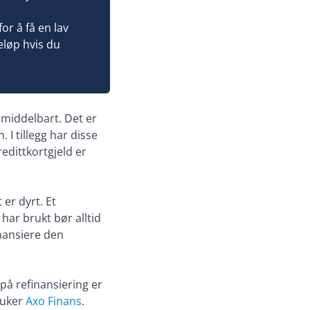
r å få en lav
eløp hvis du
umiddelbart. Det er
 I tillegg har disse
edittkortgjeld er
er dyrt. Et
 har brukt bør alltid
inansiere den
på refinansiering er
ruker
Axo Finans
.