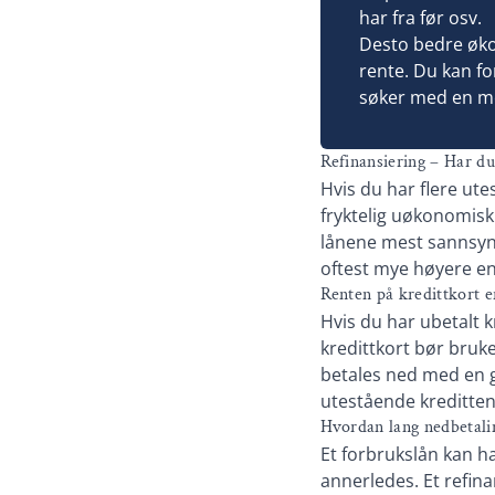
har fra før osv.
Desto bedre økon
rente. Du kan fo
søker med en m
Refinansiering – Har du
Hvis du har flere ute
fryktelig uøkonomisk å
lånene mest sannsynli
oftest mye høyere en
Renten på kredittkort e
Hvis du har ubetalt k
kredittkort bør bruke
betales ned med en g
utestående kreditten 
Hvordan lang nedbetalin
Et forbrukslån kan ha
annerledes. Et refina