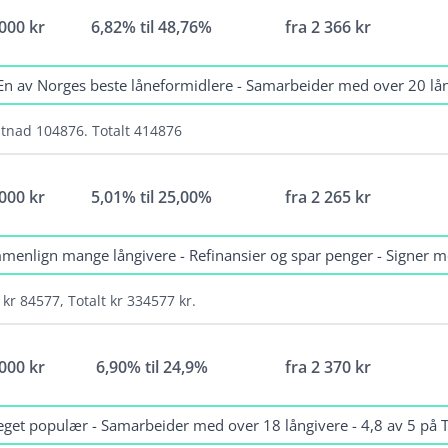
 000 kr
6,82% til 48,76%
fra
2 366
kr
Hvor mye kan jeg låne uten sikkerhet
Lån til oppussing
En av Norges beste låneformidlere - Samarbeider med over 20 lå
MC lån
ostnad 104876. Totalt 414876
Rammelån
Vilkår
Lå
 000 kr
5,01% til 25,00%
fra
2 265
kr
Søk forbrukslån
Minimum alder: 18 år
N
Krav til inntekt: minst 10 000 kr/mån
E
menlign mange långivere - Refinansier og spar penger - Signer 
Folkeregistrert i Norge i minst 1 år
T
Fordel men ikke et krav at du ikke har
E
 kr 84577, Totalt kr 334577 kr.
betalingsanmerkninger
Vilkår
Lå
 000 kr
6,90% til 24,9%
fra
2 370
kr
Minimum alder: 18 år
N
Krav til inntekt: 10 000 måned
E
get populær - Samarbeider med over 18 långivere - 4,8 av 5 på T
En fordel men ikke et krav at du ikke har
E