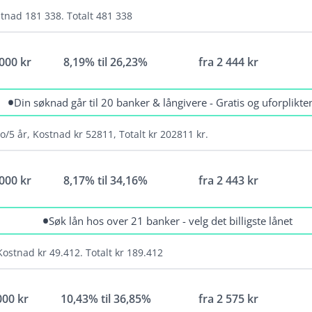
betalingsanmerkninger
stnad 181 338. Totalt 481 338
Vilkår
Lå
 000 kr
8,19% til 26,23%
fra
2 444
kr
Minimum alder: 20 år
N
Krav til inntekt: 120 000
E
•
Din søknad går til 20 banker & långivere - Gratis og uforplikt
Bet. anmerkninger: Ja, men krever sikkerhet
T
E
o/5 år, Kostnad kr 52811, Totalt kr 202811 kr.
Vilkår
Lå
 000 kr
8,17% til 34,16%
fra
2 443
kr
Minimum alder: 20 år
N
r
Krav til inntekt: 120 000
•
Søk lån hos over 21 banker - velg det billigste lånet
E
Bet. anmerkninger: Ja, men krever sikkerhet
T
Kostnad kr 49.412. Totalt kr 189.412
E
Vilkår
Lå
000 kr
10,43% til 36,85%
fra
2 575
kr
Alderskrav: 20 - 70 år
N