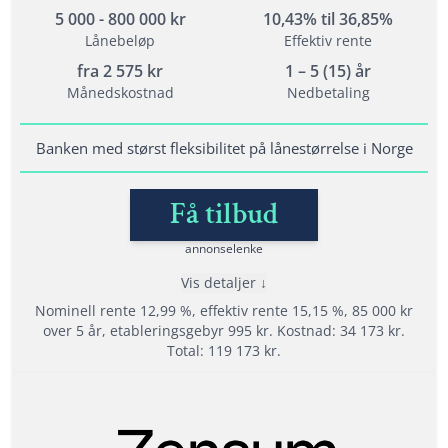
5 000 - 800 000 kr
10,43% til 36,85%
Lånebeløp
Effektiv rente
Vilkår
fra
2 575
kr
1 – 5 (15) år
Alderskrav: 20 - 70 år
Månedskostnad
Nedbetaling
Inntektskrav: 120 000 kr
Bodd i Norge i minst 3 år og ha norsk personnummer
Banken med størst fleksibilitet på lånestørrelse i Norge
Få tilbud
Lånedetaljer
Nedbetalingstid: 1 - 15 år
annonselenke
Etableringsgebyr: varierer
Vis detaljer
Termingebyr: varierer
Nominell rente 12,99 %, effektiv rente 15,15 %, 85 000 kr
Effektiv rente: 8,17% til 34,16%
over 5 år, etableringsgebyr 995 kr. Kostnad: 34 173 kr.
Total: 119 173 kr.
Les mer om Lendo →
Fordeler
Forbrukslån opptil 600 000 kr til hva du vil