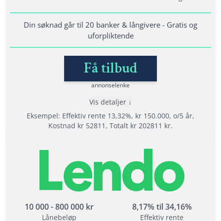
Krav til inntekt: 120 000
Bet. anmerkninger: Ja, men krever sikkerhet
Din søknad går til 20 banker & långivere - Gratis og
uforpliktende
Lånedetaljer
Få tilbud
Nedbetalingstid: 1 - 20 år
Etableringsgebyr: 950 kr
annonselenke
Termingebyr: 40 kr
Vis detaljer
Effektiv rente: 6,90% til 24,9%
Eksempel: Effektiv rente 13,32%, kr 150.000, o/5 år,
Kostnad kr 52811, Totalt kr 202811 kr.
Les mer om Uno Finans →
Fordeler
Velg beste tilbudet av 20 långivere
Tilbyr refinansiering med opp til 20 års
nedbetalingstid
Opptil 800 000 kr i refinansiering
10 000 - 800 000 kr
8,17% til 34,16%
Lånebeløp
Effektiv rente