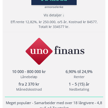
annonselenke
Lånedetaljer
Vis detaljer
Nedbetalingstid: 1 - 15 år
Eff.rente 12,82%, kr 250.000, o/5 år, Kostnad kr 84577,
Etableringsgebyr: 495 -1500 kr
Totalt kr 334577 kr.
Termingebyr: 29 kr
Effektiv rente: 6,82% til 48,76%
Fordeler
Les mer om Sambla →
Sammenlign over 20 långivere
Refinansiere med opptil 15 års nedbetalingstid
Helt gratis og uforpliktende søknad
10 000 - 800 000 kr
6,90% til 24,9%
Lånebeløp
Renter
Vilkår
fra
2 370
kr
1 – 5 (15) år
Minimum alder: 18 år
Månedskostnad
Nedbetaling
Krav til inntekt: 10 000 måned
En fordel men ikke et krav at du ikke har
Meget populær - Samarbeider med over 18 långivere - 4,8
betalingsanmerkninger
av 5 på Trustpilot