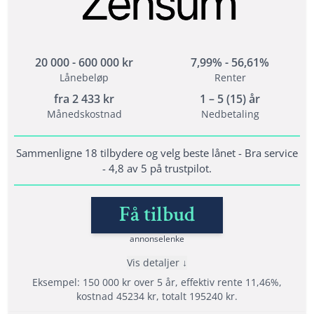
Opptil 800 000 i lån til refinansiering
Refinansiering av dyre lån og kreditter
20 000 - 600 000 kr
7,99% - 56,61%
Lånebeløp
Renter
Vilkår
fra
2 433
kr
1 – 5 (15) år
Alder: 20 år
Månedskostnad
Nedbetaling
Kunne dokumentere fast inntekt
Ikke ha betalingsanmerkninger eller aktive
Sammenligne 18 tilbydere og velg beste lånet - Bra service
inkassosaker
- 4,8 av 5 på trustpilot.
Få tilbud
Lånedetaljer
Nedbetalingstid: 1 - 15 år
annonselenke
Etableringsgebyr: 0 - 1995 kr
Vis detaljer
Termingebyr: 30 kr
Eksempel: 150 000 kr over 5 år, effektiv rente 11,46%,
Effektiv rente: 10,43% - 36,85%
kostnad 45234 kr, totalt 195240 kr.