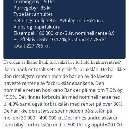
Termingebyr: 50 kr
Purregebyr: 35 kr
Type lån: annuitet
Betalingsmuligheter: Avtalegiro, eFaktura,
Vipps og papirfaktura
Eksempel: 180 000 kr o/5 år, nominell rente 8,9
%, effektiv rente 10,12 %, kostnad 47 785 kr,
totalt 227 785 kr.
Hvordan er Ikano Bank forbrukslån i forhold konkurrentene?
Ikano Bank er totalt sett et greit forbrukslån. De har ikke
den rimeligste renten men de har en av de laveste
høyeste rentene av forbrukslånebankene. Den
nominelle renten hos Ikano Bank er på mellom 7,9% og
15,9%. Det finnes forbrukslån med nominell rente ned
til 4,9% samt også forbrukslån med renter på over 30%.
De har ikke den største spennvidden på sitt lån på
mellom 30 000 – 400 000 kr. Det finnes andre aktører
som tilbyr forbrukslån ned til 5000 kr og opptil 600 000