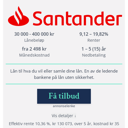
Les mer om Bank Norwegian →
Fordeler
Din søknad går til 15 långivere
Tilbyr refinansiering
Står for ansvarlig utlån
30 000 - 400 000 kr
9,12 – 19,82%
Lånebeløp
Renter
fra
2 498
kr
1 – 5 (15) år
Vilkår
Månedskostnad
Nedbetaling
Du er fylt 25 år
Årsinntekt på minst 200 000 kr fra fast inntekt
Lån til hva du vil eller samle dine lån. En av de ledende
bankene på lån uten sikkerhet.
Ingen saker med inkasso eller namsmannen
Få tilbud
Lånedetaljer
annonselenke
Nedbetalingstid: 1 - 15 år
Vis detaljer
Etableringsgebyr: 900 - 1500 kr
Effektiv rente 10,36 %, kr 130 073, over 5 år, kostnad kr 35
Termingebyr: 40 - 75 kr