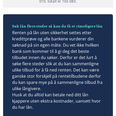
010, totalt kr 165 083.
Effektiv rente: 7,99% til 56,61%
Fordeler
Les mer om Zensum →
Låne opptil 400 000 kr til hva du vil
Søk lån flere steder så kan du få et rimeligere lån
Samle lån og kreditter
Renten på lån uten sikkerhet settes etter
Stor og trygg bank
kredittprøve og alle bankene vurderer din
søknad på sin egen måte. Du vet ikke hvilken
bank som kommer til å gi deg det beste
Vilkår
tilbudet innen du søker. Derfor er det lurt å
søke flere steder slik at du kan sammenligne
Minimum alder: 23 år
ulike tilbud for å få ned renten. Det kan være
Fast inntekt på 200 000 kr
ganske stor forskjell på rentetilbudene derfor
Ikke inkasso eller betalingsanmerkninger
du kan spare mye på å sammenligne tilbud fra
ulike långivere.
Husk at du alltid kan betale ned ditt lån
Lånedetaljer
kjappere uten ekstra kostnader, uansett hvor
du har lån.
Nedbetalingstid: 1 - 15 år
Etableringsgebyr: 950 kr