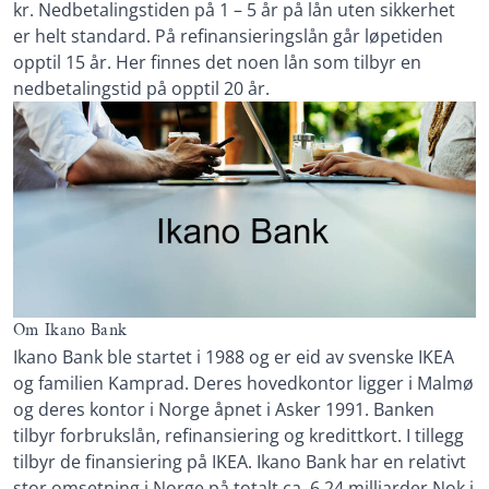
kr. Nedbetalingstiden på 1 – 5 år på lån uten sikkerhet
er helt standard. På refinansieringslån går løpetiden
opptil 15 år. Her finnes det noen lån som tilbyr en
nedbetalingstid på opptil 20 år.
Om Ikano Bank
Ikano Bank ble startet i 1988 og er eid av svenske IKEA
og familien Kamprad. Deres hovedkontor ligger i Malmø
og deres kontor i Norge åpnet i Asker 1991. Banken
tilbyr forbrukslån, refinansiering og kredittkort. I tillegg
tilbyr de finansiering på IKEA. Ikano Bank har en relativt
stor omsetning i Norge på totalt ca. 6,24 milliarder Nok i