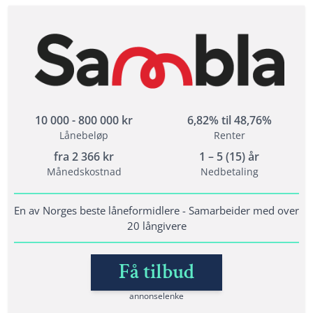
10 000 - 800 000 kr
6,82% til 48,76%
Lånebeløp
Renter
fra
2 366
kr
1 – 5 (15) år
Månedskostnad
Nedbetaling
En av Norges beste låneformidlere - Samarbeider med over
20 långivere
Få tilbud
annonselenke