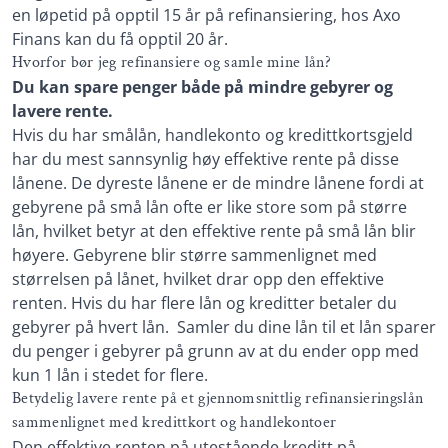
en løpetid på opptil 15 år på refinansiering, hos Axo
Finans kan du få opptil 20 år.
Hvorfor bør jeg refinansiere og samle mine lån?
Du kan spare penger både på mindre gebyrer og
lavere rente.
Hvis du har smålån, handlekonto og kredittkortsgjeld
har du mest sannsynlig høy effektive rente på disse
lånene. De dyreste lånene er de mindre lånene fordi at
gebyrene på små lån ofte er like store som på større
lån, hvilket betyr at den effektive rente på små lån blir
høyere. Gebyrene blir større sammenlignet med
størrelsen på lånet, hvilket drar opp den effektive
renten. Hvis du har flere lån og kreditter betaler du
gebyrer på hvert lån. Samler du dine lån til et lån sparer
du penger i gebyrer på grunn av at du ender opp med
kun 1 lån i stedet for flere.
Betydelig lavere rente på et gjennomsnittlig refinansieringslån
sammenlignet med kredittkort og handlekontoer
Den effektive renten på utestående kreditt på