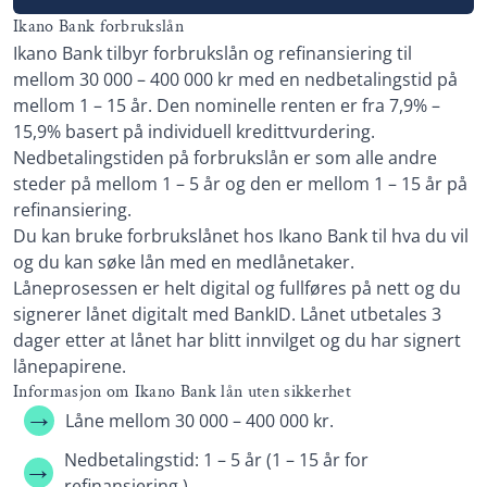
Termingebyr: 30 kr
Ikano Bank forbrukslån
Ikano Bank tilbyr forbrukslån og refinansiering til
Effektiv rente: 9,12 – 19,82%
mellom 30 000 – 400 000 kr med en nedbetalingstid på
Les mer om Santander →
mellom 1 – 15 år. Den nominelle renten er fra 7,9% –
15,9% basert på individuell kredittvurdering.
Nedbetalingstiden på forbrukslån er som alle andre
steder på mellom 1 – 5 år og den er mellom 1 – 15 år på
refinansiering.
Du kan bruke forbrukslånet hos Ikano Bank til hva du vil
og du kan søke lån med en medlånetaker.
Låneprosessen er helt digital og fullføres på nett og du
signerer lånet digitalt med BankID. Lånet utbetales 3
dager etter at lånet har blitt innvilget og du har signert
lånepapirene.
Informasjon om Ikano Bank lån uten sikkerhet
Låne mellom 30 000 – 400 000 kr.
Nedbetalingstid: 1 – 5 år (1 – 15 år for
refinansiering.)