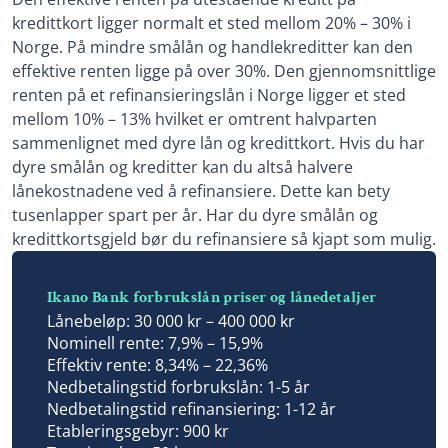
kredittkort ligger normalt et sted mellom 20% – 30% i
Norge. På mindre smålån og handlekreditter kan den
effektive renten ligge på over 30%. Den gjennomsnittlige
renten på et refinansieringslån i Norge ligger et sted
mellom 10% – 13% hvilket er omtrent halvparten
sammenlignet med dyre lån og kredittkort. Hvis du har
dyre smålån og kreditter kan du altså halvere
lånekostnadene ved å refinansiere. Dette kan bety
tusenlapper spart per år. Har du dyre smålån og
kredittkortsgjeld bør du refinansiere så kjapt som mulig.
Ikano Bank forbrukslån priser og lånedetaljer
Lånebeløp: 30 000 kr – 400 000 kr
Nominell rente: 7,9% – 15,9%
Effektiv rente: 8,34% – 22,36%
Nedbetalingstid forbrukslån: 1-5 år
Nedbetalingstid refinansiering: 1-12 år
Etableringsgebyr: 900 kr