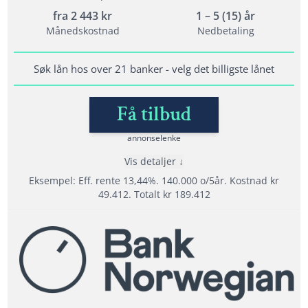
fra
2 443
kr
1 – 5 (15) år
Vilkår
Månedskostnad
Nedbetaling
Minimum alder: 20 år
Krav til inntekt: 120 000
Søk lån hos over 21 banker - velg det billigste lånet
Bet. anmerkninger: Ja, men krever sikkerhet
Få tilbud
annonselenke
Lånedetaljer
Nedbetalingstid: 1-5 år (1- 20 år for refinansiering)
Vis detaljer
Eksempel: Eff. rente 13,44%. 140.000 o/5år. Kostnad kr
Etableringsgebyr: 0 - 1990 kr
49.412. Totalt kr 189.412
Termingebyr: 40 kr
Effektiv rente: 8,19% til 26,23%
Fordeler
Les mer om Axo Finans →
Velg mellom tilbud fra opptil 21 banker.
Tilbyr refinansiering
Svar med en gang på søknaden