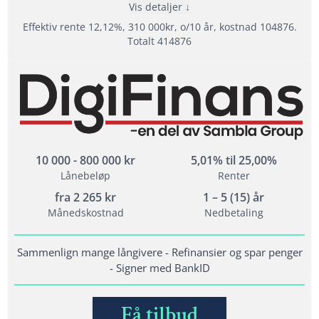
Vis detaljer
Effektiv rente 12,12%, 310 000kr, o/10 år, kostnad 104876.
Totalt 414876
Fordeler
Samarbeider med hele 20 långivere
Samla lån med Sambla
Svar direkt - Signer med BankID
10 000 - 800 000 kr
5,01% til 25,00%
Lånebeløp
Renter
Vilkår
fra
2 265
kr
1 – 5 (15) år
Månedskostnad
Nedbetaling
Minimum alder: 18 år
Krav til inntekt: minst 10 000 kr/mån
Sammenlign mange långivere - Refinansier og spar penger
Folkeregistrert i Norge i minst 1 år
- Signer med BankID
Fordel men ikke et krav at du ikke har
betalingsanmerkninger
Få tilbud