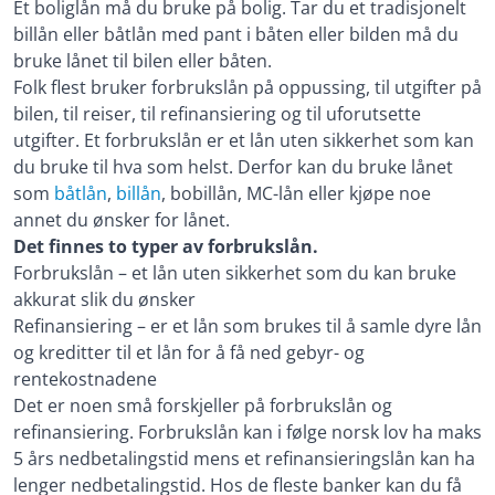
Et boliglån må du bruke på bolig. Tar du et tradisjonelt
billån eller båtlån med pant i båten eller bilden må du
bruke lånet til bilen eller båten.
Folk flest bruker forbrukslån på oppussing, til utgifter på
bilen, til reiser, til refinansiering og til uforutsette
utgifter. Et forbrukslån er et lån uten sikkerhet som kan
du bruke til hva som helst. Derfor kan du bruke lånet
som
båtlån
,
billån
, bobillån, MC-lån eller kjøpe noe
annet du ønsker for lånet.
Det finnes to typer av forbrukslån.
Forbrukslån – et lån uten sikkerhet som du kan bruke
akkurat slik du ønsker
Refinansiering – er et lån som brukes til å samle dyre lån
og kreditter til et lån for å få ned gebyr- og
rentekostnadene
Det er noen små forskjeller på forbrukslån og
refinansiering. Forbrukslån kan i følge norsk lov ha maks
5 års nedbetalingstid mens et refinansieringslån kan ha
lenger nedbetalingstid. Hos de fleste banker kan du få