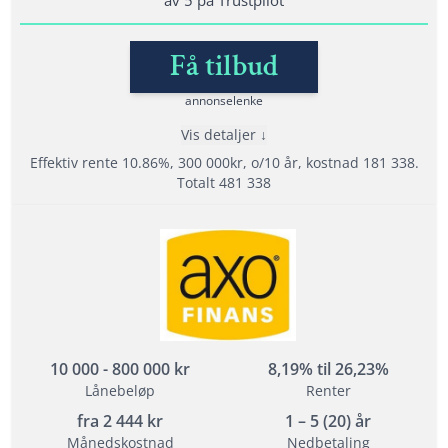
Få tilbud
Lånedetaljer
Nedbetalingstid: 1 - 15 år
annonselenke
Etableringsgebyr: 0 - 1990 kr
Vis detaljer
Effektiv Rente: 5,01% – 25,00%
Effektiv rente 10.86%, 300 000kr, o/10 år, kostnad 181 338.
Totalt 481 338
Les mer om DigiFinans →
Fordeler
Samarbeider med hele 18 långivere
4,8 av 5 i rating på Trustpilot (4,8)
Tilbyr refinansiering
10 000 - 800 000 kr
8,19% til 26,23%
Lånebeløp
Renter
Vilkår
fra
2 444
kr
1 – 5 (20) år
Minimum alder: 20 år
Månedskostnad
Nedbetaling